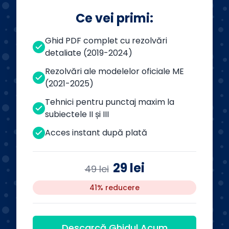
Ce vei primi:
Ghid PDF complet cu rezolvări
detaliate (2019-2024)
Rezolvări ale modelelor oficiale ME
(2021-2025)
Tehnici pentru punctaj maxim la
subiectele II și III
Acces instant după plată
29 lei
49 lei
41% reducere
Descarcă Ghidul Acum