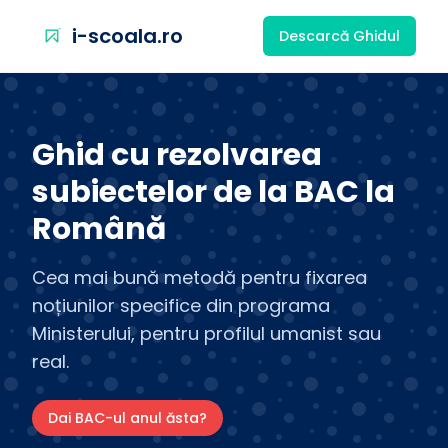
i-scoala.ro
Descarcă Ghidul
Ghid cu rezolvarea
subiectelor de la BAC la
Română
Cea mai bună metodă pentru fixarea
noțiunilor specifice din programa
Ministerului, pentru profilul umanist sau
real.
Dai BAC-ul anul ăsta?