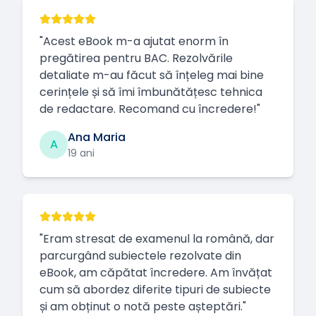
"
Acest eBook m-a ajutat enorm în
pregătirea pentru BAC. Rezolvările
detaliate m-au făcut să înțeleg mai bine
cerințele și să îmi îmbunătățesc tehnica
de redactare. Recomand cu încredere!
"
Ana Maria
A
19 ani
"
Eram stresat de examenul la română, dar
parcurgând subiectele rezolvate din
eBook, am căpătat încredere. Am învățat
cum să abordez diferite tipuri de subiecte
și am obținut o notă peste așteptări.
"